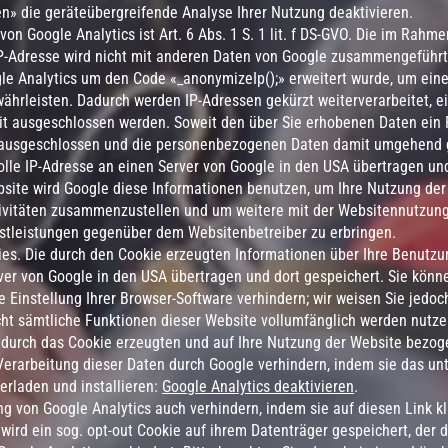
n» die geräteübergreifende Analyse Ihrer Nutzung deaktivieren.
on Google Analytics ist Art. 6 Abs. 1 S. 1 lit. f DS-GVO. Die im Rahm
P-Adresse wird nicht mit anderen Daten von Google zusammengeführt.
gle Analytics um den Code «_anonymizeIp();» erweitert wurde, um ein
ährleisten. Dadurch werden IP-Adressen gekürzt weiterverarbeitet, e
t ausgeschlossen werden. Soweit den über Sie erhobenen Daten ein
t ausgeschlossen und die personenbezogenen Daten damit umgehend 
olle IP-Adresse an einen Server von Google in den USA übertragen und
bsite wird Google diese Informationen benutzen, um Ihre Nutzung de
ivitäten zusammenzustellen und um weitere mit der Websitennutzung
stleistungen gegenüber dem Websitenbetreiber zu erbringen.
es. Die durch den Cookie erzeugten Informationen über Ihre Benutzu
ver von Google in den USA übertragen und dort gespeichert. Sie könn
Einstellung Ihrer Browser-Software verhindern; wir weisen Sie jedoch
cht sämtliche Funktionen dieser Website vollumfänglich werden nutz
 durch das Cookie erzeugten und auf Ihre Nutzung der Website bezoge
Verarbeitung dieser Daten durch Google verhindern, indem sie das un
erladen und installieren:
Google Analytics deaktivieren
.
 von Google Analytics auch verhindern, indem sie auf diesen Link k
 wird ein sog. opt-out Cookie auf ihrem Datenträger gespeichert, der 