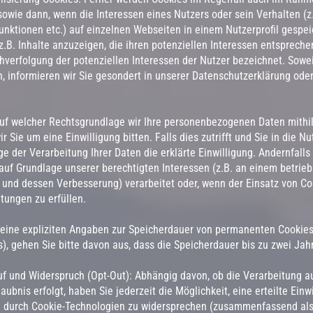
wie dann, wenn die Interessen eines Nutzers oder sein Verhalten (z
unktionen etc.) auf einzelnen Webseiten in einem Nutzerprofil gespei
z.B. Inhalte anzuzeigen, die ihren potenziellen Interessen entsprech
achverfolgung der potenziellen Interessen der Nutzer bezeichnet. Sowe
n, informieren wir Sie gesondert in unserer Datenschutzerklärung od
uf welcher Rechtsgrundlage wir Ihre personenbezogenen Daten mithi
r Sie um eine Einwilligung bitten. Falls dies zutrifft und Sie in die 
ge der Verarbeitung Ihrer Daten die erklärte Einwilligung. Andernfalls
auf Grundlage unserer berechtigten Interessen (z.B. an einem betrieb
und dessen Verbesserung) verarbeitet oder, wenn der Einsatz von Cook
tungen zu erfüllen.
keine expliziten Angaben zur Speicherdauer von permanenten Cookies 
), gehen Sie bitte davon aus, dass die Speicherdauer bis zu zwei Jah
f und Widerspruch (Opt-Out): Abhängig davon, ob die Verarbeitung a
aubnis erfolgt, haben Sie jederzeit die Möglichkeit, eine erteilte Einw
en durch Cookie-Technologien zu widersprechen (zusammenfassend als