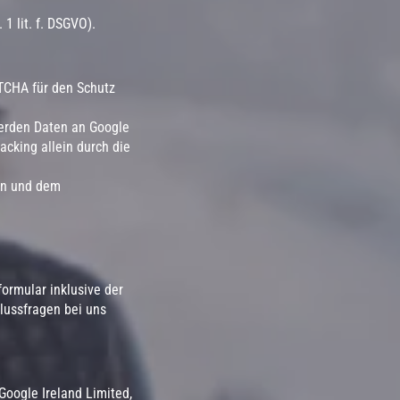
 1 lit. f. DSGVO).
PTCHA für den Schutz
erden Daten an Google
cking allein durch die
en und dem
rmular inklusive der
lussfragen bei uns
oogle Ireland Limited,