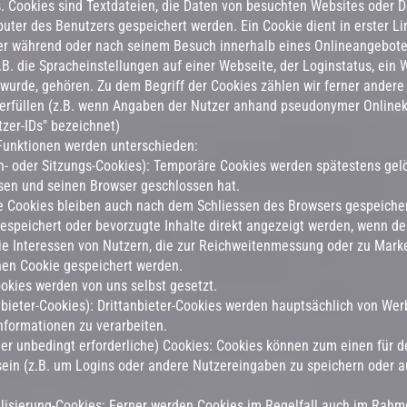
. Cookies sind Textdateien, die Daten von besuchten Websites oder 
er des Benutzers gespeichert werden. Ein Cookie dient in erster Lin
er während oder nach seinem Besuch innerhalb eines Onlineangebote
. die Spracheinstellungen auf einer Webseite, der Loginstatus, ein 
 wurde, gehören. Zu dem Begriff der Cookies zählen wir ferner andere
 erfüllen (z.B. wenn Angaben der Nutzer anhand pseudonymer Onlin
tzer-IDs" bezeichnet)
Funktionen werden unterschieden:
n- oder Sitzungs-Cookies): Temporäre Cookies werden spätestens gel
sen und seinen Browser geschlossen hat.
Cookies bleiben auch nach dem Schliessen des Browsers gespeicher
gespeichert oder bevorzugte Inhalte direkt angezeigt werden, wenn de
ie Interessen von Nutzern, die zur Reichweitenmessung oder zu Mar
hen Cookie gespeichert werden.
Cookies werden von uns selbst gesetzt.
anbieter-Cookies): Drittanbieter-Cookies werden hauptsächlich von We
nformationen zu verarbeiten.
er unbedingt erforderliche) Cookies: Cookies können zum einen für d
sein (z.B. um Logins oder andere Nutzereingaben zu speichern oder 
nalisierung-Cookies: Ferner werden Cookies im Regelfall auch im Rahm