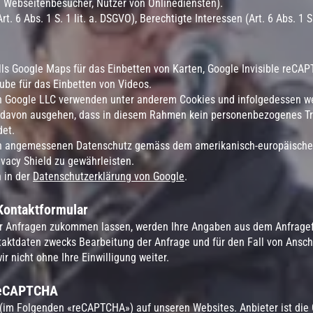
. Webseitenbesucher, Nutzer von Onlinediensten).
. 6 Abs. 1 S. 1 lit. a. DSGVO), Berechtigte Interessen (Art. 6 Abs. 1 S.
ls Google Maps für das Einbetten von Karten, Google Invisible reCA
be für das Einbetten von Videos.
n Google LLC verwenden unter anderem Cookies und infolgedessen w
r davon ausgehen, dass in diesem Rahmen kein personenbezogenes Tra
det.
inen angemessenen Datenschutz gemäss dem amerikanisch-europäisch
vacy Shield zu gewährleisten.
h in der
Datenschutzerklärung von Google
.
Kontaktformular
r Anfragen zukommen lassen, werden Ihre Angaben aus dem Anfragefo
aktdaten zwecks Bearbeitung der Anfrage und für den Fall von Ansch
r nicht ohne Ihre Einwilligung weiter.
reCAPTCHA
im Folgenden «reCAPTCHA») auf unseren Websites. Anbieter ist die G