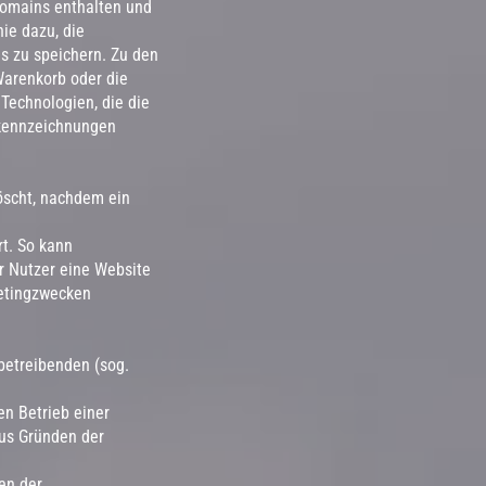
Domains enthalten und
ie dazu, die
s zu speichern. Zu den
Warenkorb oder die
 Technologien, die die
ekennzeichnungen
öscht, nachdem ein
t. So kann
r Nutzer eine Website
ketingzwecken
rbetreibenden (sog.
en Betrieb einer
aus Gründen der
en der