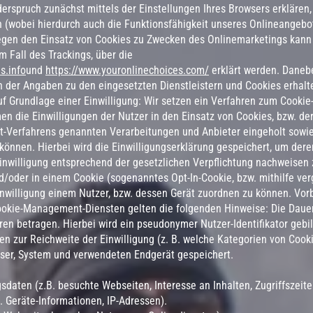
erspruch zunächst mittels der Einstellungen Ihres Browsers erklären, 
 (wobei hierdurch auch die Funktionsfähigkeit unseres Onlineangebo
egen den Einsatz von Cookies zu Zwecken des Onlinemarketings kann 
m Fall des Trackings, über die
s.info
und
https://www.youronlinechoices.com/
erklärt werden. Daneb
der Angaben zu den eingesetzten Dienstleistern und Cookies erhalt
f Grundlage einer Einwilligung: Wir setzen ein Verfahren zum Cookie-
n die Einwilligungen der Nutzer in den Einsatz von Cookies, bzw. d
-Verfahrens genannten Verarbeitungen und Anbieter eingeholt sowi
können. Hierbei wird die Einwilligungserklärung gespeichert, um dere
nwilligung entsprechend der gesetzlichen Verpflichtung nachweisen 
d/oder in einem Cookie (sogenanntes Opt-In-Cookie, bzw. mithilfe ver
nwilligung einem Nutzer, bzw. dessen Gerät zuordnen zu können. Vorbe
okie-Management-Diensten gelten die folgenden Hinweise: Die Dauer
hren betragen. Hierbei wird ein pseudonymer Nutzer-Identifikator geb
ben zur Reichweite der Einwilligung (z. B. welche Kategorien von Cook
ser, System und verwendeten Endgerät gespeichert.
daten (z.B. besuchte Webseiten, Interesse an Inhalten, Zugriffszeite
 Geräte-Informationen, IP-Adressen).