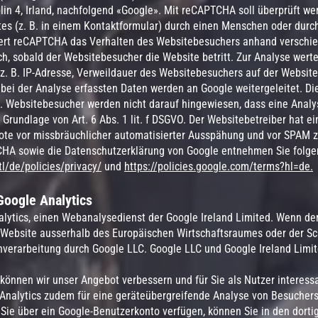
lin 4, Irland, nachfolgend «Google». Mit reCAPTCHA soll überprüft we
s (z. B. in einem Kontaktformular) durch einen Menschen oder durch
iert reCAPTCHA das Verhalten des Websitebesuchers anhand verschi
h, sobald der Websitebesucher die Website betritt. Zur Analyse wer
z. B. IP-Adresse, Verweildauer des Websitebesuchers auf der Websit
bei der Analyse erfassten Daten werden an Google weitergeleitet. 
d. Websitebesucher werden nicht darauf hingewiesen, dass eine Analys
 Grundlage von Art. 6 Abs. 1 lit. f DSGVO. Der Websitebetreiber hat ei
ote vor missbräuchlicher automatisierter Ausspähung und vor SPAM z
CHA sowie die Datenschutzerklärung von Google entnehmen Sie folg
l/de/policies/privacy/
und
https://policies.google.com/terms?hl=de.
Google Analytics
lytics, einen Webanalysedienst der Google Ireland Limited. Wenn der
 Website ausserhalb des Europäischen Wirtschaftsraumes oder der Sch
enverarbeitung durch Google LLC. Google LLC und Google Ireland Limi
können wir unser Angebot verbessern und für Sie als Nutzer interess
Analytics zudem für eine geräteübergreifende Analyse von Besuchers
 Sie über ein Google-Benutzerkonto verfügen, können Sie in den dorti