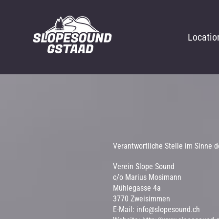
Locatio
Verantwortliche Stelle im Sinne 
Verein Slope Sound
c/o Marius Mosimann
Mühlegasse 4a
3770 Zweisimmen
E-Mail:
info@slopesound.ch