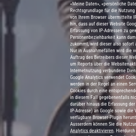
«Meine Daten», «persönliche Date
Rechtsgrundlage für die Nutzung v
von Ihrem Browser übermittelte I
hin, dass auf dieser Website Goo
Erfassung von IP-Adressen zu gew
Personenbeziehbarkeit kann dami
zukommt, wird dieser also sofor
Nur in Ausnahmefällen wird die v
Auftrag des Betreibers dieser We
um Reports über die Websitenakt
Internetnutzung verbundene Dien
Google Analytics verwendet Cooki
werden in der Regel an einen Ser
Cookies durch eine entsprechende 
in diesem Fall gegebenenfalls ni
darüber hinaus die Erfassung der
IP-Adresse) an Google sowie die 
verfügbare Browser-Plugin herunt
Ausserdem können Sie die Nutzung
Analytics deaktivieren
. Hierdurch