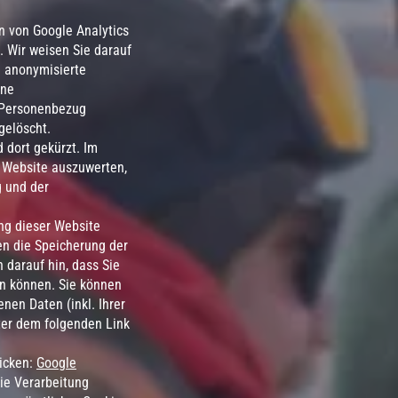
en von Google Analytics
 Wir weisen Sie darauf
e anonymisierte
ine
 Personenbezug
gelöscht.
 dort gekürzt. Im
r Website auszuwerten,
 und der
ng dieser Website
en die Speicherung der
 darauf hin, dass Sie
en können. Sie können
nen Daten (inkl. Ihrer
ter dem folgenden Link
licken:
Google
die Verarbeitung