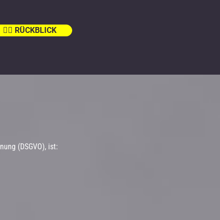
👉🏼 RÜCKBLICK
nung (DSGVO), ist: